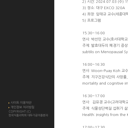
2) 시간: 2024.07.03 (수) 1
3) 장소: 대구 EXCO 320A
4) 좌장: 임태규 교수(세종대
5) 프로그램
15:30~16:00
연사: 박선민 교수(호서대학교
주제: 발효대두의 폐경기 증상에 미치는
subtilis on Menopausal S
16:00~16:30
연사: Woon-Puay Koh 
주제: 지구건강식단의 사망률, 인지저하
mortality and cognitive 
16:30~17:00
연사: 김유경 교수(고려대학교
사이트 이용약관
개인정보 처리방침
주제: 식물성단백질 섭취가 삶의 질 및
COPYRIGHT (C)
Health: Insights from the
한국식품과학회 대두가공이용분과
17:00~17:30