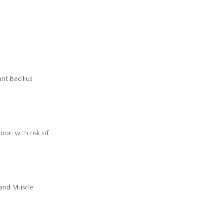
 Bacillus
n with risk of
nd Muscle