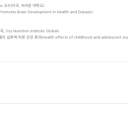
onte 교수(미국, 브라운 대학교)
motes Brain Development in Health and Disease)
Soy Nutrition Institute Global)
취에 따른 건강 효과(Health effects of childhood and adolescent soy f