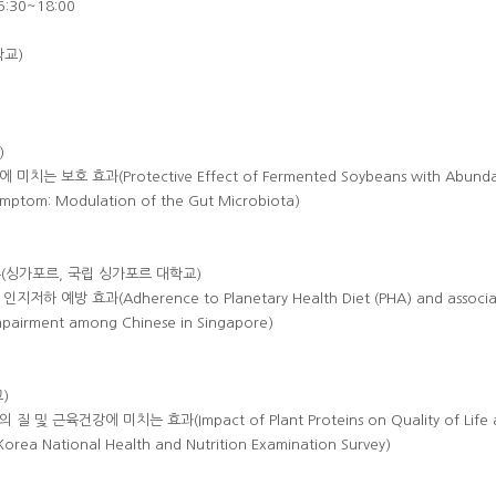
5:30~18:00
학교)
)
 보호 효과(Protective Effect of Fermented Soybeans with Abundant
ymptom: Modulation of the Gut Microbiota)
교수(싱가포르, 국립 싱가포르 대학교)
 예방 효과(Adherence to Planetary Health Diet (PHA) and associatio
impairment among Chinese in Singapore)
)
 근육건강에 미치는 효과(Impact of Plant Proteins on Quality of Life a
 Korea National Health and Nutrition Examination Survey)