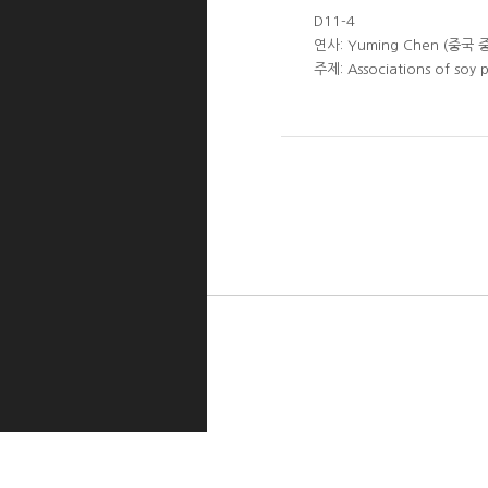
D11-4
연사: Yuming Chen (중국
주제: Associations of soy 
한국식품과학회 대두가공이용분과
[06130] 서울특별시 강남구 테헤란로7길22