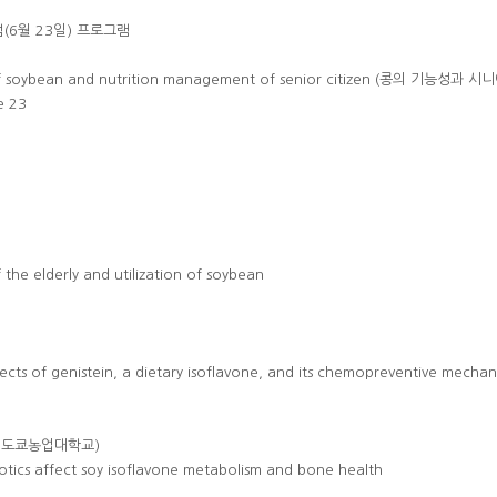
(6월 23일) 프로그램
 of soybean and nutrition management of senior citizen (콩의 기능성
e 23
)
the elderly and utilization of soybean
cts of genistein, a dietary isoflavone, and its chemopreventive mechan
일본 도쿄농업대학교)
otics affect soy isoflavone metabolism and bone health