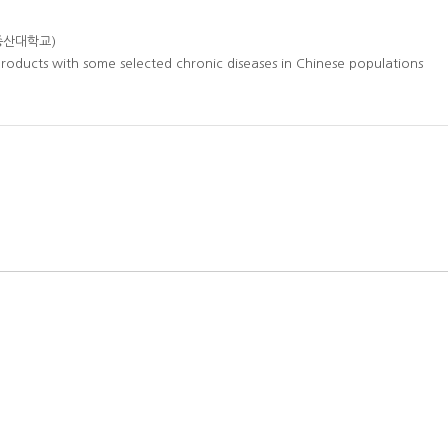
 중산대학교)
products with some selected chronic diseases in Chinese populations
(한국과학기술회관 본관605호)