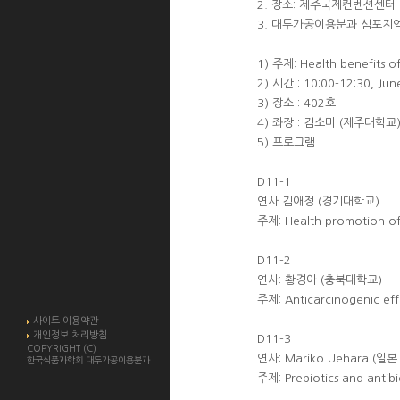
2. 장소: 제주국제컨벤션센터
3. 대두가공이용분과 심포지엄
1) 주제: Health benefits
2) 시간 : 10:00-12:30, Jun
3) 장소 : 402호
4) 좌장 : 김소미 (제주대학교
5) 프로그램
D11-1
연사 김애정 (경기대학교)
주제: Health promotion of 
D11-2
연사: 황경아 (충북대학교)
주제: Anticarcinogenic effe
사이트 이용약관
개인정보 처리방침
D11-3
COPYRIGHT (C)
연사: Mariko Uehara (
한국식품과학회 대두가공이용분과
주제: Prebiotics and antibi