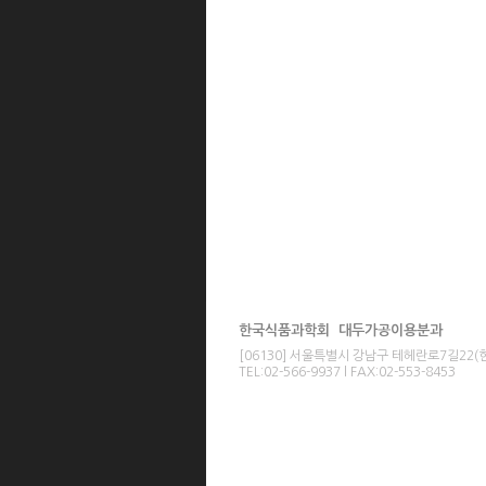
한국식품과학회 대두가공이용분과
[06130] 서울특별시 강남구 테헤란로7길22
TEL:02-566-9937 l FAX:02-553-8453