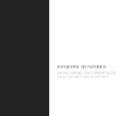
한국식품과학회 대두가공이용분과
[06130] 서울특별시 강남구 테헤란로7길22
TEL:02-566-9937 l FAX:02-553-8453